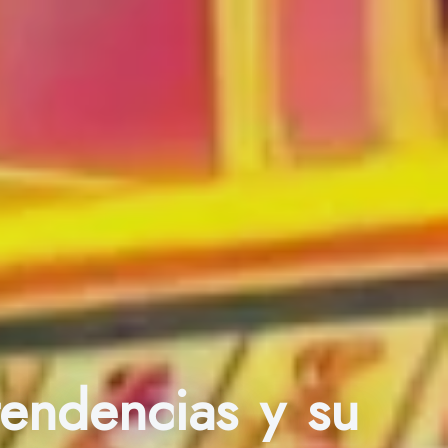
tendencias y su