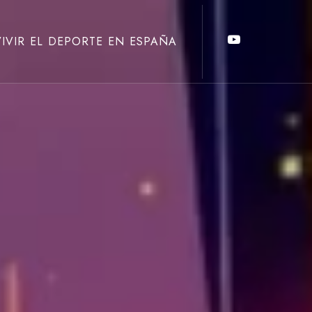
IVIR EL DEPORTE EN ESPAÑA