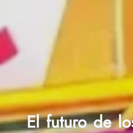
El futuro de l