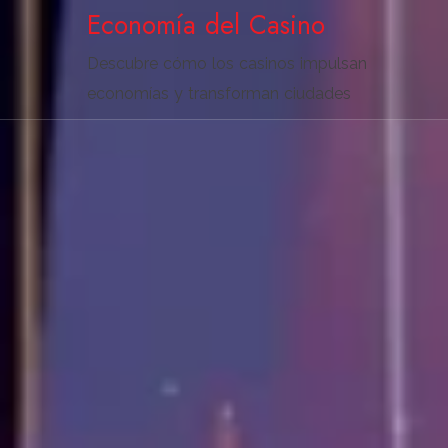
Skip
Economía del Casino
to
Descubre cómo los casinos impulsan
Content
economías y transforman ciudades