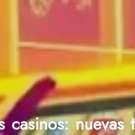
os casinos: nuevas 